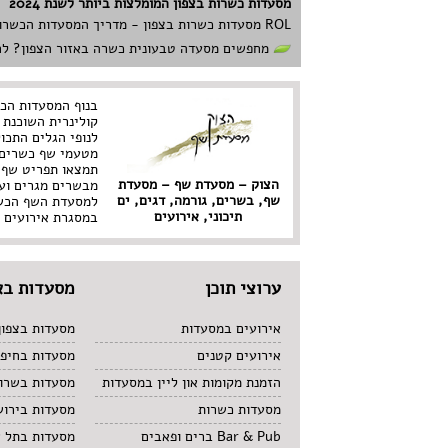
מסעדות כשרות בצפון המומלצות ביותר לשנת 2024
ROL מסעדות כשרות בצפון - מדריך המסעדות הכשרות המומלצות לסועדים באיזור הצפון. בעמוד תוכלו למצוא את בחירת המערכת למסעדות כשרות ובתי הקפה הטובים באזור הצפון.
מחפשים מסעדה טבעונית כשרה באזור הצפון? לח
בנוף המסעדות הכש
קולינרית השוכנת
לנופי הגלים התכו
מטעמי שף כשרים.
תמצאו תפריט שף 
הצוק – מסעדת שף – מסעדת
מבשרים מגרים וע
שף, בשרים, גורמה, דגים, ים
למסעדת השף הכשרה
תיכוני, אירועים
במסגרת אירועים של עד 110
ערוצי תוכן
מסעדות בא
אירועים במסעדות
מסעדות בצפון
אירועים קטנים
מסעדות בחיפ
הזמנת מקומות און ליין במסעדות
מסעדות בשרון
מסעדות כשרות
מסעדות בירוש
Bar & Pub ברים ופאבים
מסעדות בתל 