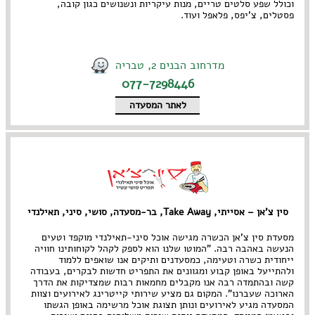
וכולל שפע סלטים טריים, מנות עיקריות ונשנושים כגון קובה,
פסטלים, צ'יפס, פלאפל ועוד.
מדרחוב הבנים 2, טבריה
077-7298446
לאתר המסעדה
סין צ'אן – אסייתי, Take Away, בר-מסעדה, סושי, סיני, תאילנדי
מסעדת סין צ'אן הכשרה מגישה אוכל סיני-תאילנדי מוקפד וטעים
הנעשה באהבה רבה. "המוטו שלנו הוא לספק לקהל לקוחותינו חוויה
ייחודית כשרה וטעימה, כמסעדנים ותיקים אנו שואפים ללמוד
ולהתייעל באופן קבוע ומגוונים את התפריט חדשות לבקרים, בעבודה
קשה ובהתמדה רבה אנו מקבלים מחמאות רבות שמצדיקות את הדרך
הארוכה שעברנו". המקום גם מציע שירותי קייטרינג לאירועים וצוות
המסעדה מגיע לאירועים ונותן תצוגת אוכל מרשימה באופן הגשתו