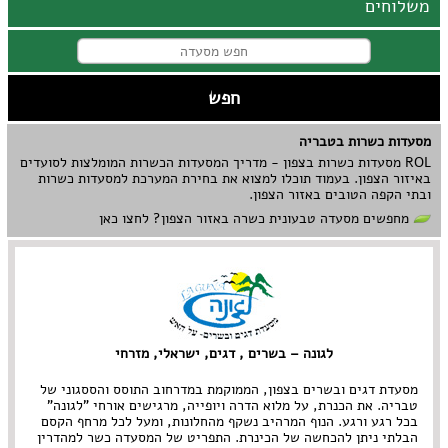
משלוחים
מסעדות כשרות בטבריה
ROL מסעדות כשרות בצפון - מדריך המסעדות הכשרות המומלצות לסועדים
באיזור הצפון. בעמוד תוכלו למצוא את בחירת המערכת למסעדות כשרות
ובתי הקפה הטובים באזור הצפון.
מחפשים מסעדה טבעונית כשרה באזור הצפון? לחצו כאן
לגונה – בשרים , דגים, ישראלי, מזרחי
מסעדת דגים ובשרים בצפון, הממוקמת במדרחוב התוסס והססגוני של
טבריה. את הכנרת, על מלוא הדרה ויופייה, מרגישים אורחי "לגונה"
בכל רגע ורגע. הנוף המרהיב נשקף מהחלונות, ומעל לכל מרחף הקסם
הבלתי ניתן להכחשה של הכינרת. התפריט של המסעדה כשר למהדרין